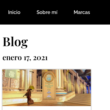
Ir
al
Inicio
Sobre mí
Marcas
contenido
Blog
enero 17, 2021