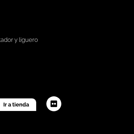
tador y liguero
Flickr
Ir a tienda