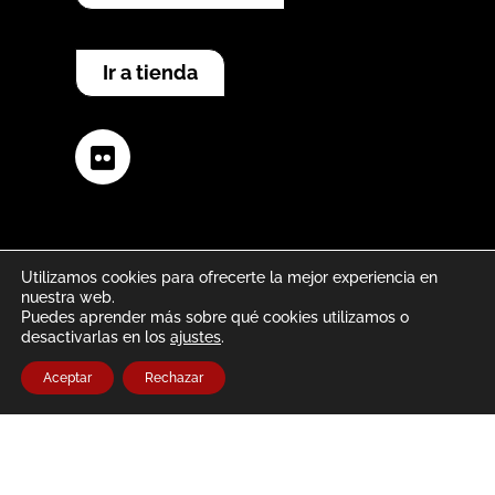
Ir a tienda
Flickr
Utilizamos cookies para ofrecerte la mejor experiencia en
nuestra web.
Puedes aprender más sobre qué cookies utilizamos o
Aviso legal
Política de privacidad
desactivarlas en los
ajustes
.
Aceptar
Rechazar
Política de cookies
Second life® is a trademarks of Linden
Research, Inc.