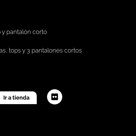
 y pantalón corto
s, tops y 3 pantalones cortos
Flickr
Ir a tienda